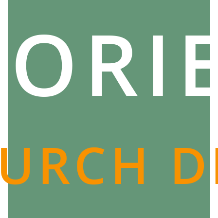
Ihrem Körper zu optimieren.
 ORI
Apana Mudra ist eine einfache, aber effektive Technik,
die eine Fülle von körperlichen und spirituellen
Vorteilen bietet. Indem Sie es ständig in Ihre
Meditationssitzungen und Yoga-Routinen integrieren,
können Sie seine außergewöhnlichen Vorteile voll
ausschöpfen.
URCH D