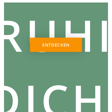
RUH
ENTDECKEN
SPIRITUELLE VORTEILE VON APANA MUDRA
DICH
Apana Mudra ist viel mehr als nur eine Yoga-Stellung.
Es ist ein wirksames Werkzeug für das körperliche,
geistige und spirituelle Gleichgewicht. Es bietet
Befreiung von emotionalen Spannungen und fördert
gleichzeitig einen harmonischen Energiefluss durch
unseren Körper.