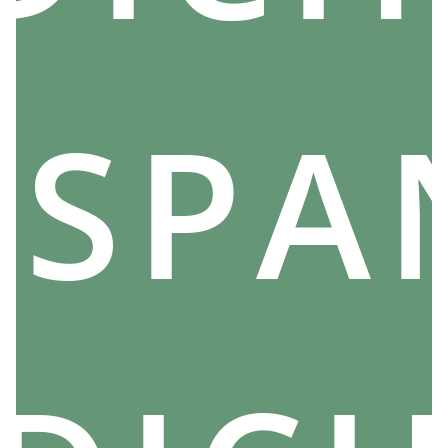
Dieses Mudra verankert uns fest im Boden und stärkt
unsere Verbindung zur Erde. Diese tiefe Verbindung
fördert ein Gefühl der Zentriertheit und Präsenz im
gegenwärtigen Moment.
TSPA
Der ruhelose Geist findet dank des Apana Mudra
Frieden. Der Stress lässt allmählich nach und ebnet
den Weg für eine tiefe Meditation, die durch diese
regelmäßige Praxis erleichtert wird.
Mit der Zeit und Konsequenz in Ihrer Praxis können Sie
spüren, wie sich die innere Ruhe langsam aber sicher
in Ihnen ausbreitet. Die geistige Klarheit nimmt zu,
wenn sich mit dieser uralten Geste die Türen zu
spirituellen Dimensionen sanft vor Ihnen öffnen.
Zusammenfassend lässt sich sagen, dass sich das
Apana Mudra nicht nur positiv auf Ihre körperliche
Gesundheit auswirkt; Es trägt auch wesentlich zu
Ihrem geistigen und spirituellen Wohlbefinden bei.