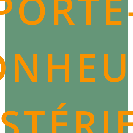
PORTE
Le Pi Xiu chinois est un porte-bonheur très populaire
pour les hommes. Il s'agit d'un bracelet qui peut être
porté autour du poignet et qui symbolise l'abondance,
la richesse et la prospérité. Les pi xius sont considérés
comme des gardiens de bonne fortune et offrent aux
hommes le pouvoir de transformer leurs rêves de
ONHEU
réussite en réalité.
Ce porte-bonheur ancien a été créée par des moines
bouddhistes il y a plusieurs siècles, et est connu pour
sa capacité à attirer la chance, la protection contre les
forces négatives, l’amour, le succès professionnel et
financier. Elle se compose généralement d'une tête de
lion (pour éloigner les mauvais esprits) surmontant un
corps en forme de tortue (symbole de longévité). Le
STÉRI
Pi Xiu est souvent associée au dieu Taishang Laojun
qui apportait autrefois abondance et prospère à ceux
qui le vénéraient.