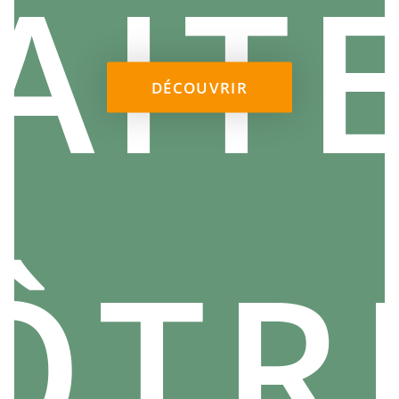
AIT
DÉCOUVRIR
UN PENDENTIF DU MANU CORNUTO,
POUR ÉLOIGNER LE MAL
Les porte-bonheur sont un moyen puissant d'attirer la
chance et de se protéger des forces malveillantes.
ÔTR
L’un des plus populaires pour les hommes est le manu
cornuto, une amulette en forme de main qui symbolise
la protection contre les influences négatives. Le
pendentif du manu cornuto est très populaire chez les
hommes car il apporte non seulement le bonheur, mais
aussi une certaine assurance face aux difficultés