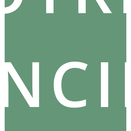
rencontrées au quotidien.
Le manu cornuto représente la force et l'invincibilité
masculine. Il peut être porté comme bijou ou
simplement garder sur soi pour éloigner le mal. Les
personnes qui choisissent ce type de pendentif
espèrent donc souvent que cela va les protéger
ANCI
contre les problèmes, notamment qu'elles seront
entourées par des gens plus positifs.
Bref, si vous cherchez un porte-bonheur masculin
unique et efficace pour éloigner le mal, alors optez
pour un pendentif du mano cornuto : il offrira une
protection à toutes épreuves contre les forces
obscures !