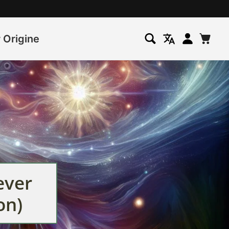
 Origine
Se
Panier
connecter
ever
on)