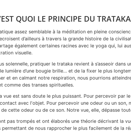
’EST QUOI LE PRINCIPE DU TRATAKA
ratique assez semblable à la méditation en pleine conscienc
croisent d’ailleurs à travers la grande histoire de la civilisa
artage également certaines racines avec le yoga qui, lui a
ation visuelle.
us solennelle, pratiquer le trataka revient à s’asseoir dans 
le lumière d’une bougie brille… et de la fixer le plus longte
er et en calmant notre respiration, nous pourrions atteind
nt comme des transes spirituelles.
la vue est sans doute le plus puissant. Pour percevoir par le
contact avec l'objet. Pour percevoir une odeur ou un son, 
de cette odeur ou de ce son. Notre vue, elle, dépasse tout
ont pas trompés et ont élaborés une théorie décrivant la v
s permettant de nous rapprocher le plus facilement de la ré