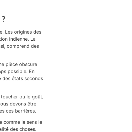
 ?
e. Les origines des
tion indienne. La
ussi, comprend des
une pièce obscure
mps possible. En
re des états seconds
 toucher ou le goût,
nous devons être
es ces barrières.
ue comme le sens le
alité des choses.